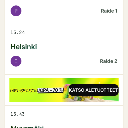
P
Raide
1
15.24
Helsinki
I
Raide
2
JOPA −70 %
ALE
MID-SEASON
KATSO ALETUOTTEET
15.43