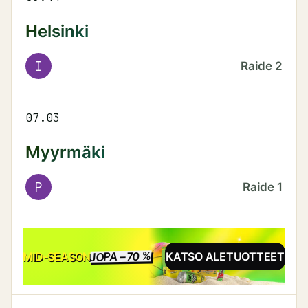
Helsinki
I
Raide
2
07.03
Myyrmäki
P
Raide
1
JOPA −70 %
ALE
MID-SEASON
KATSO ALETUOTTEET