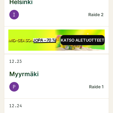
Helsinki
I
Raide
2
JOPA −70 %
ALE
MID-SEASON
KATSO ALETUOTTEET
12.23
Myyrmäki
P
Raide
1
12.24