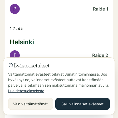
P
Raide
1
17.44
Helsinki
I
Raide
2
Evästeasetukset.
Välttämättömät evästeet pitävät Junatin toiminnassa. Jos
18.03
hyväksyt ne, valinnaiset evästeet auttavat kehittämään
palvelua ja pitämään sen maksuttomana mainonnan avulla.
Myyrmäki
Lue tietosuojaseloste
P
Raide
1
Vain välttämättömät
Salli valinnaiset evästeet