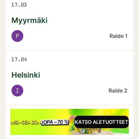
17.03
Myyrmäki
P
Raide
1
17.04
Helsinki
I
Raide
2
JOPA −70 %
ALE
MID-SEASON
KATSO ALETUOTTEET