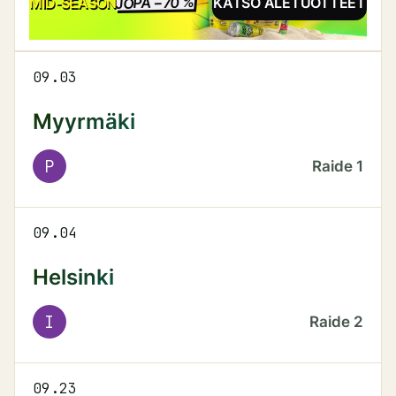
JOPA −70 %
ALE
MID-SEASON
KATSO ALETUOTTEET
09.03
Myyrmäki
P
Raide
1
09.04
Helsinki
I
Raide
2
09.23