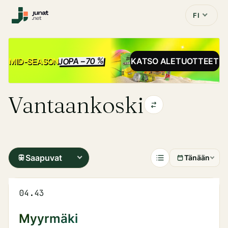
FI
JOPA −70 %
ALE
MID-SEASON
KATSO ALETUOTTEET
Vantaankoski
Saapuvat
Tänään
04.43
Myyrmäki