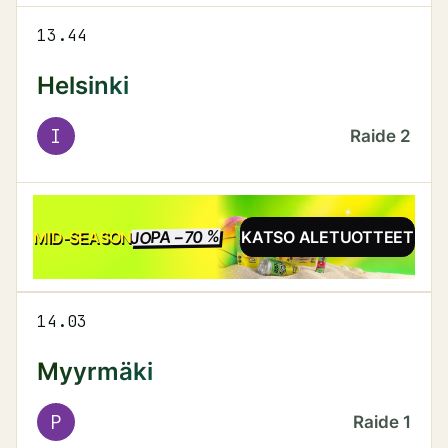
13.44
Helsinki
I
Raide
2
JOPA −70 %
ALE
MID-SEASON
KATSO ALETUOTTEET
14.03
Myyrmäki
P
Raide
1