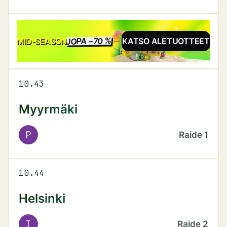
JOPA −70 %
ALE
MID-SEASON
KATSO ALETUOTTEET
10.43
Myyrmäki
P
Raide
1
10.44
Helsinki
I
Raide
2